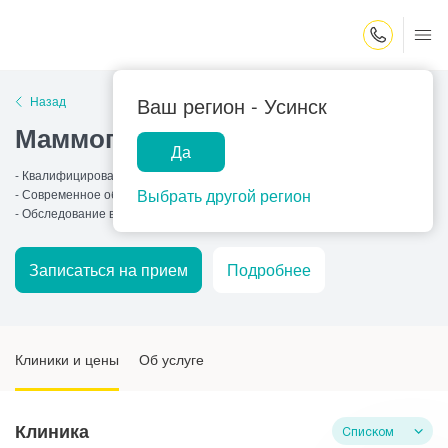
Закрыть поиск
Ваш регион -
Усинск
Назад
Маммография
Да
- Квалифицированные специалисты
Выбрать другой регион
- Современное оборудование
- Обследование в день обращения
Записаться на прием
Подробнее
Клиники и цены
Об услуге
Клиника
Списком