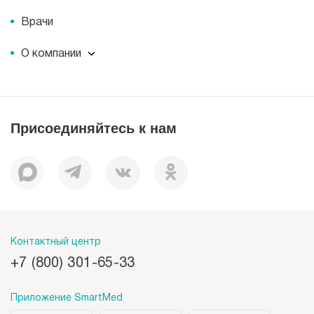
Врачи
О компании
О компании
Миссия
История
Присоединяйтесь к нам
Корпоративная социальная ответственность
Документы
Вакансии
Наши преимущества
Лицензии
Пациентам
Контактный центр
+7 (800) 301-65-33
Приложение SmartMed