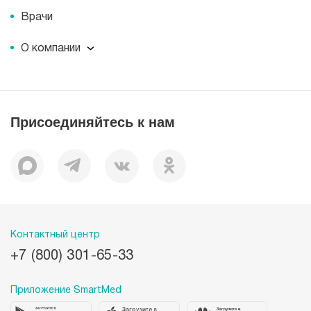
Врачи
О компании
О компании
Миссия
История
Присоединяйтесь к нам
Корпоративная социальная ответственность
Документы
Вакансии
Наши преимущества
Лицензии
Пациентам
Контактный центр
+7 (800) 301-65-33
Приложение SmartMed