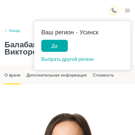
Закрыть поиск
Ваш регион -
Усинск
Назад
Балабанова Людмила
Да
Викторовна
Выбрать другой регион
О враче
Дополнительная информация
Стоимость