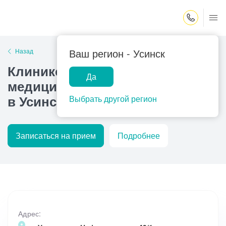
Закрыть поиск
Ваш регион -
Усинск
Назад
Клинико-диагностический
Да
медицинский центр МЕДСИ
в Усинске
Выбрать другой регион
Записаться на прием
Подробнее
Адрес: