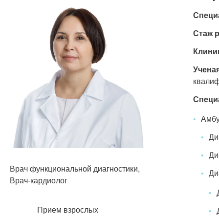
Специ
Стаж 
Клини
Ученая
квалиф
Специ
Амбу
Ди
Ди
Врач функциональной диагностики,
Ди
Врач-кардиолог
Прием взрослых