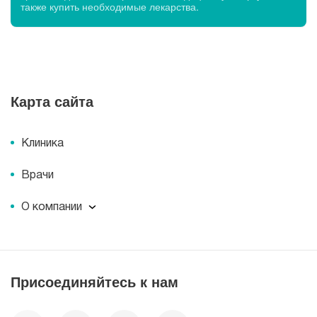
также купить необходимые лекарства.
Карта сайта
Клиника
Врачи
О компании
О компании
Миссия
История
Присоединяйтесь к нам
Корпоративная социальная ответственность
Документы