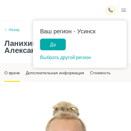
Закрыть поиск
Ваш регион -
Усинск
Назад
Ланихина Елена
Да
Александровна
Выбрать другой регион
О враче
Дополнительная информация
Стоимость