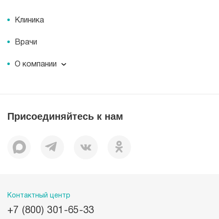
Клиника
Врачи
О компании
О компании
Миссия
История
Присоединяйтесь к нам
Корпоративная социальная ответственность
Документы
Вакансии
Наши преимущества
Лицензии
Пациентам
Контактный центр
+7 (800) 301-65-33